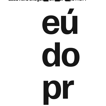
eú
do
pr