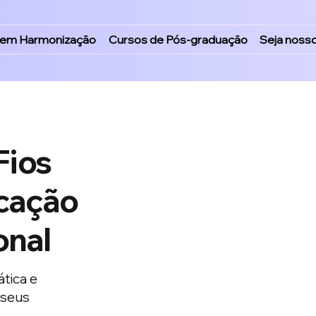
 em Harmonização
Cursos de Pós-graduação
Seja noss
Fios
icação
onal
tica e
 seus