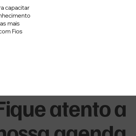
ra capacitar
conhecimento
 as mais
com Fios
Fique atento a
nossa agenda