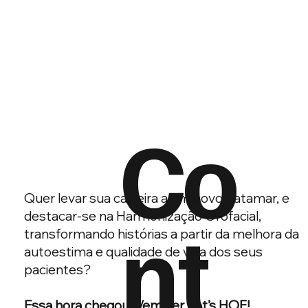
Co
Quer levar sua carreira a um novo patamar, e
nt
destacar-se na Harmonização Orofacial,
transformando histórias a partir da melhora da
autoestima e qualidade de vida dos seus
pacientes?
Essa hora chegou! Vem ser Let’s HOF!