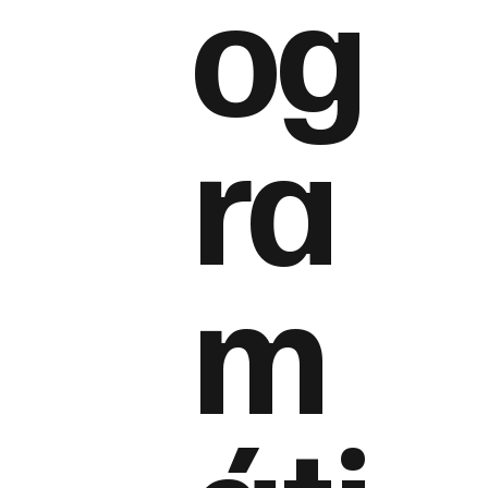
og
ra
m